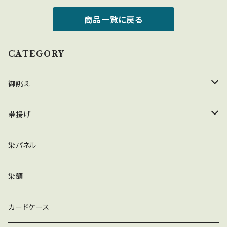
商品一覧に戻る
CATEGORY
御誂え
帯揚げ
帯揚げ
雪花絞り
ストール・スカーフ
辻が花
染パネル
辻が花
雪花絞り
染額
むら絞り
カードケース