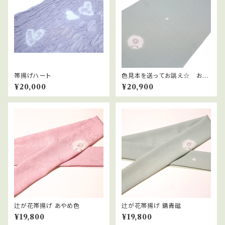
帯揚げハート
色見本を送ってお誂え☆ お好
きなお色で帯揚げオーダー～辻
¥20,000
¥20,900
が花～
辻が花帯揚げ あやめ色
辻が花帯揚げ 錆青磁
¥19,800
¥19,800