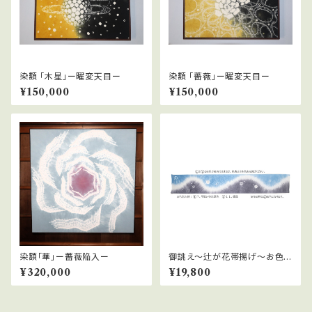
染額 「木星」ー曜変天目ー
染額 「薔薇」ー曜変天目ー
¥150,000
¥150,000
染額「華」ー薔薇陥入ー
御誂え～辻が花帯揚げ～お色を
選んで組み合わせて～２色～
¥320,000
¥19,800