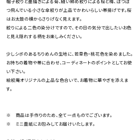
帽子絞りと墨描きによる菊、縫い締め絞りによる桜と梅、ぽつぽ
つ飛んでいる小さな傘絞りが上品でかわいらしい帯揚げです。桜
はお太鼓の横からさりげなく見えます。
絞りによる二色の染分けですので、その日の気分で出したいお色
と見え隠れする柄をお楽しみください。
少しシボのあるちりめんの生地に、若草色・桃花色を染めました。
お持ちの着物や帯に合わせ、コーディネートのポイントとしてお使
い下さい。
絵絞庵オリジナルの上品な色合いで、お着物に華やぎを添えま
す。
※ 商品は手作りのため、全て一点ものでございます。
※ ミニ畳紙にお包みしてお届けいたします。