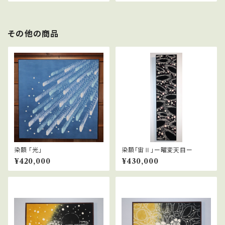
その他の商品
染額 「光」
染額「宙Ⅱ」ー曜変天目ー
¥420,000
¥430,000