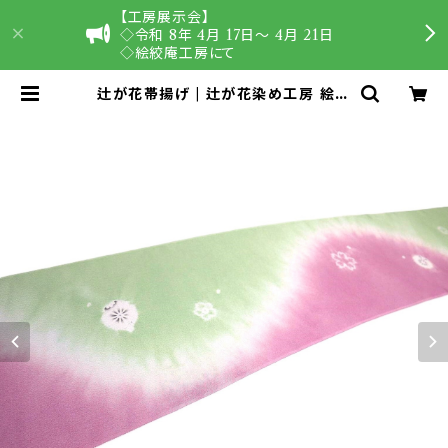
【工房展示会】
◇令和 8年 4月 17日〜 4月 21日
◇絵絞庵工房にて
辻が花帯揚げ | 辻が花染め工房 絵絞
庵