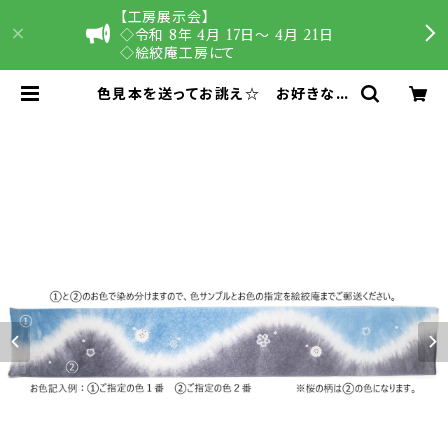
【工房展示会】
◇令和 8年 4月 17日〜 4月 21日
◇絵絞庵工房にて
色見本を送ってお誂え☆ お好きなお
色で帯揚げオーダー～辻が花・染分け
～ | 辻が花染め工房 絵絞庵