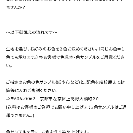
ませんか？
～以下御誂えの流れです～
生地を選び、お好みのお色を２色お決めください。（同じお色＝１
色でも承ります。）⇒お客様で色見本・色サンプルをご用意くださ
い。
ご指定のお色の色サンプル(紙や布など)と、配色を絵絞庵まで封
筒等に入れご郵送ください。
⇒〒606-0062 京都市左京区上高野大橋町２０
(送料はお客様のご負担でお願い申し上げます。色サンプルはご返
却できません。)
色サンプルを元に、お色を作り染め上げます。