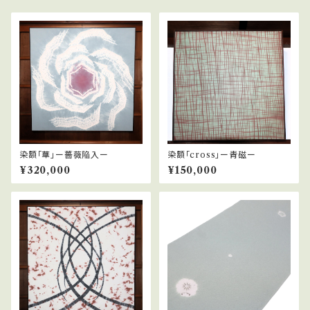
染額「華」ー薔薇陥入ー
染額「cross」ー青磁ー
¥320,000
¥150,000