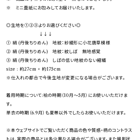
※ ミニ畳紙にお包みしてお届けいたします。
◎生地を①②③よりお選びください◎
↓↓↓
① 絹 (丹後ちりめん) 地紋：紗綾形に小花唐草模様
② 絹 (丹後ちりめん) 地紋：紋しぼ 無地感覚
③ 絹 (丹後ちりめん) しぼの低い地紋のない縮緬
size : 約27cm × 約175cm
※仕入れの都合で今後生地が変更になる場合がございます。
着用時期について:袷の時期（10月〜5月）にお使いいただけま
す。
単衣の時期（6.9月）も夏帯以外でしたらお使いいただけます。
※本ウェブサイトでご覧いただく商品の色や質感・柄のコントラス
トは、実際の商品とは多少異なる場合がございます。また撮影状