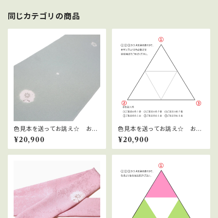
同じカテゴリの商品
色見本を送ってお誂え☆ お好
色見本を送ってお誂え☆ お好
きなお色で帯揚げオーダー～辻
きなお色で帯揚げオーダー～雪
¥20,900
¥20,900
が花～
花絞り～