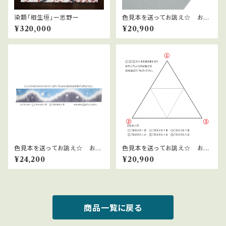
染額「相生垣」ー志野ー
色見本を送ってお誂え☆ お好
きなお色で帯揚げオーダー～辻
¥320,000
¥20,900
が花～
色見本を送ってお誂え☆ お好
色見本を送ってお誂え☆ お好
きなお色で帯揚げオーダー～辻
きなお色で帯揚げオーダー～雪
¥24,200
¥20,900
が花・染分け～
花絞り～
商品一覧に戻る