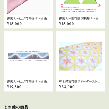
御誂え～辻が花帯揚げ～お色を
御誂え～雪花絞り帯揚げ～お色
選んで～１色染
を選んで組み合わせて～
¥18,000
¥18,000
御誂え～辻が花帯揚げ～お色を
草木染雪花絞りオーダーストー
選んで組み合わせて～２色～
ル～お色を選んで組み合わせて
¥19,800
¥33,000
～
その他の商品