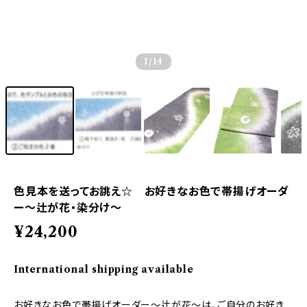
1
/14
色見本を送ってお誂え☆ お好きなお色で帯揚げオーダ
ー～辻が花・染分け～
¥24,200
International shipping available
お好きなお色で帯揚げオーダー～辻が花～は、ご自分のお好き