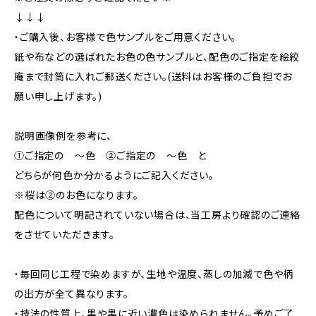
↓↓↓
・ご購入後、お客様で色サンプルをご用意ください。
紙や布などの選ばれたお色の色サンプルと、配色のご指定を絵絞
庵まで封筒に入れご郵送ください。(送料はお客様のご負担でお
願い申し上げます。)
説明画像例を参考に、
①ご指定の ～色 ②ご指定の ～色 と
どちらが何色か分かるようにご記入ください。
※桜は②のお色になります。
配色について明記されていない場合は、当工房より確認のご連絡
をさせていただきます。
・毎回同じ工程で染めますが、生地や温度、蒸しの加減で色や柄
の出方が全て異なります。
・技法の性質上、黒や黒に近い濃色は染められません。予めご了