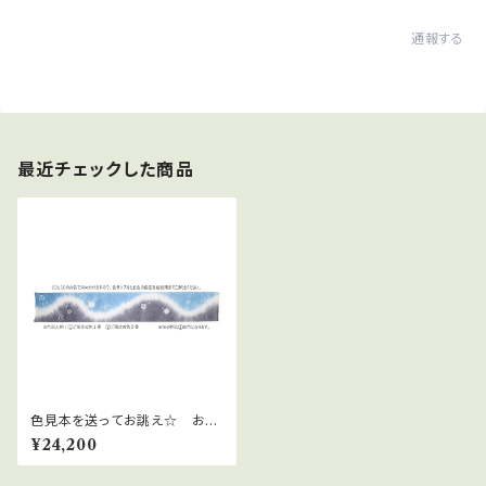
通報する
最近チェックした商品
色見本を送ってお誂え☆ お好
きなお色で帯揚げオーダー～辻
¥24,200
が花・染分け～