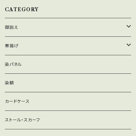
CATEGORY
御誂え
帯揚げ
帯揚げ
雪花絞り
ストール・スカーフ
辻が花
染パネル
辻が花
雪花絞り
染額
むら絞り
カードケース
ストール・スカーフ