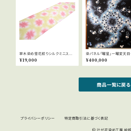
草木染め雪花絞りシルクミニスト
染パネル「曜星」ー曜変天目
ール
¥19,000
¥400,000
商品一覧に戻る
プライバシーポリシー
特定商取引法に基づく表記
© 辻が花染め工房 絵