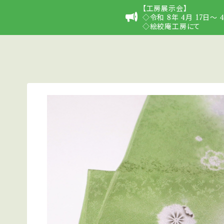
【工房展示会】
◇令和 8年 4月 17日〜
◇絵絞庵工房にて