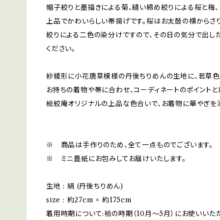
帽子絞りと墨描きによる菊、縫い締め絞りによる桜と梅
上品でかわいらしい帯揚げです。桜はお太鼓の横からさり
絞りによる二色の染分けですので、その日の気分で出し
ください。
紗綾形に小花唐草模様の丹後ちりめんの生地に、若草色
お持ちの着物や帯に合わせ、コーディネートのポイントと
絵絞庵オリジナルの上品な色合いで、お着物に華やぎを
※ 商品は手作りのため、全て一点ものでございます。
※ ミニ畳紙にお包みしてお届けいたします。
生地 : 絹 (丹後ちりめん)
size : 約27cm × 約175cm
着用時期について:袷の時期（10月〜5月）にお使いいた