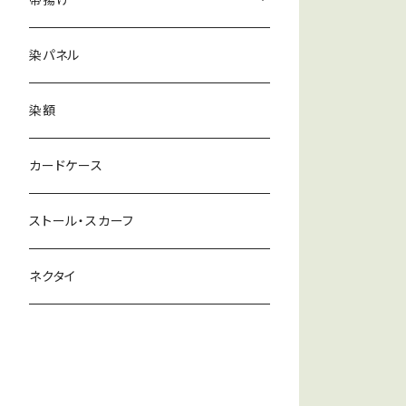
帯揚げ
雪花絞り
ストール・スカーフ
辻が花
染パネル
辻が花
雪花絞り
染額
むら絞り
カードケース
ストール・スカーフ
ネクタイ