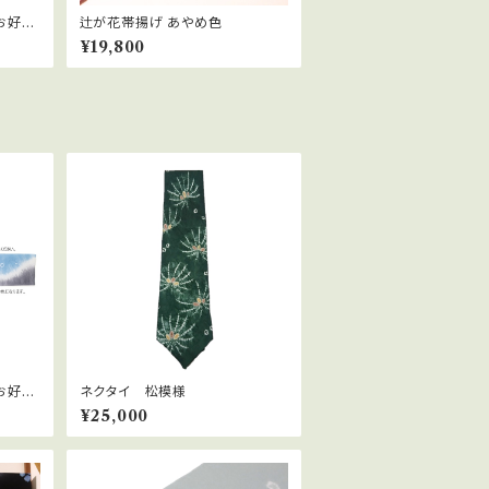
お好き
辻が花帯揚げ あやめ色
辻が花
¥19,800
お好き
ネクタイ 松模様
辻が
¥25,000