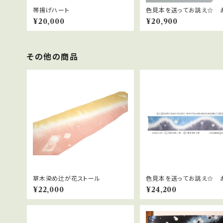
帯揚げハート
色見本を送ってお誂え☆ 
なお色で帯揚げオーダー～
¥20,000
¥20,900
～
その他の商品
草木染め辻が花ストール
色見本を送ってお誂え☆ 
なお色で帯揚げオーダー～
¥22,000
¥24,200
花・染分け～