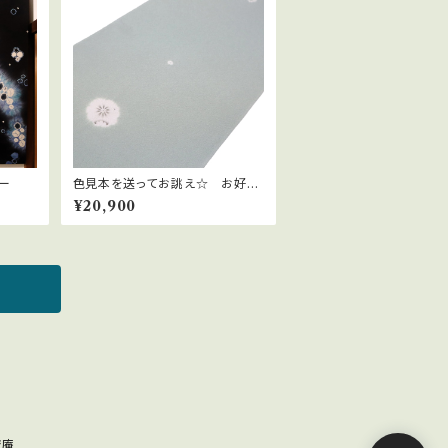
ー
色見本を送ってお誂え☆ お好き
なお色で帯揚げオーダー～辻が花
¥20,900
～
絞庵