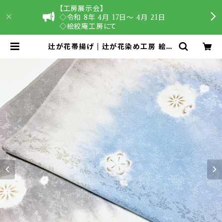
【工房展示会】
◇令和 8年 4月 17日〜 4月 21日
◇絵絞庵工房にて
辻が花帯揚げ | 辻が花染め工房 絵絞
庵