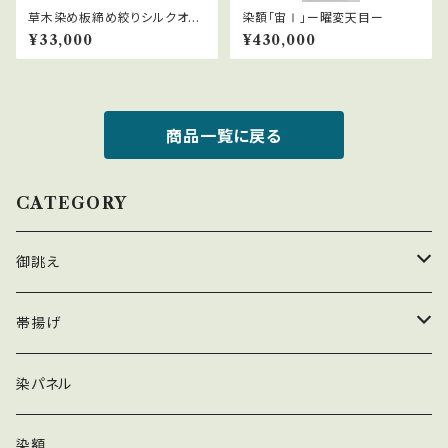
草木染め板締め絞りシルクオー
染額「宙Ⅰ」ー曜変天目ー
ガンジーストール
¥33,000
¥430,000
商品一覧に戻る
CATEGORY
御誂え
帯揚げ
帯揚げ
雪花絞り
ストール・スカーフ
辻が花
染パネル
辻が花
雪花絞り
染額