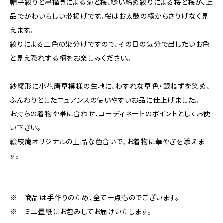
帽子絞りと墨描きによる菊と梅、縫い締め絞りによる桜と梅が、上
品でかわいらしい帯揚げです。桜はお太鼓の横からさりげなく見
えます。
絞りによる二色の染分けですので、その日の気分で出したいお色
と見え隠れする柄をお楽しみください。
紗綾形に小花唐草模様の生地に、わすれな草色・銀ねずを染め、
ふんわりとしたニュアンスの使いやすいお品に仕上げました。
お持ちの着物や帯に合わせ、コーディネートのポイントとしてお使
い下さい。
絵絞庵オリジナルの上品な色合いで、お着物に華やぎを添えま
す。
※ 商品は手作りのため、全て一点ものでございます。
※ ミニ畳紙にお包みしてお届けいたします。