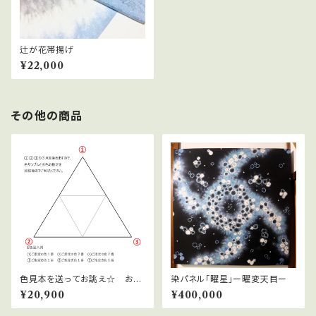
辻が花帯揚げ
¥22,000
その他の商品
色見本を送ってお誂え☆ お好
染パネル「曜星」ー曜変天目ー
きなお色で帯揚げオーダー～雪
¥20,900
¥400,000
花絞り～