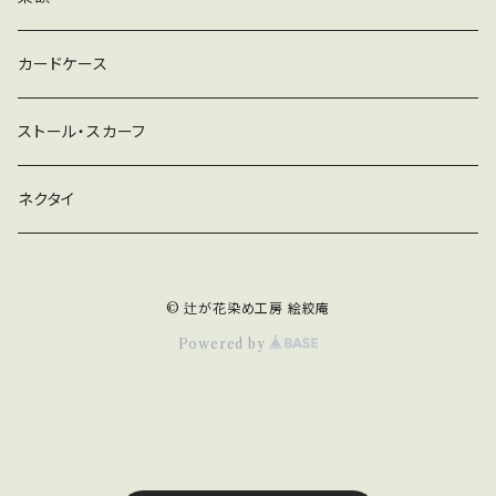
むら絞り
カードケース
ストール・スカーフ
ネクタイ
© 辻が花染め工房 絵絞庵
Powered by